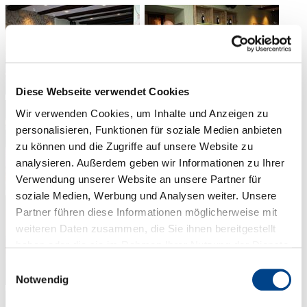
Diese Webseite verwendet Cookies
Wir verwenden Cookies, um Inhalte und Anzeigen zu
personalisieren, Funktionen für soziale Medien anbieten
zu können und die Zugriffe auf unsere Website zu
analysieren. Außerdem geben wir Informationen zu Ihrer
Verwendung unserer Website an unsere Partner für
soziale Medien, Werbung und Analysen weiter. Unsere
Partner führen diese Informationen möglicherweise mit
weiteren Daten zusammen, die Sie ihnen bereitgestellt
haben oder die sie im Rahmen Ihrer Nutzung der Dienste
gesammelt haben. Sie geben Einwilligung zu unseren
Einwilligungsauswahl
Cookies, wenn Sie unsere Webseite weiterhin nutzen.
Notwendig