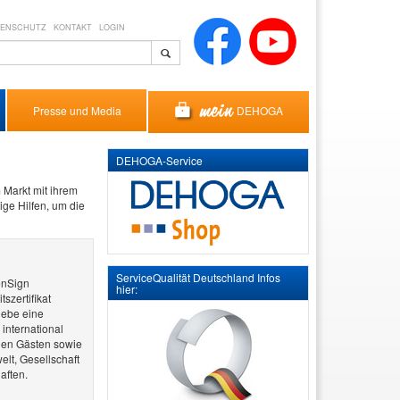
TENSCHUTZ
KONTAKT
LOGIN
DEHOGA
Presse und Media
DEHOGA-Service
 Markt mit ihrem
ige Hilfen, um die
ServiceQualität Deutschland Infos
enSign
hier:
szertifikat
iebe eine
 international
gen Gästen sowie
lt, Gesellschaft
aften.