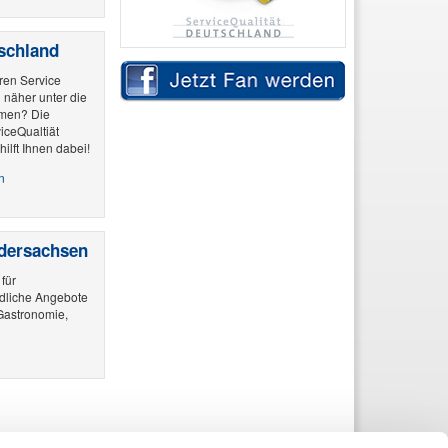
schland
ren Service
 näher unter die
men? Die
viceQualtiät
ilft Ihnen dabei!
n
edersachsen
 für
ndliche Angebote
Gastronomie,