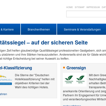
HOME
SITEMAP
IMPRESSUM
DA
 & Karriere
Branchenthemen
Seminare & Veranstaltungen
tätssiegel – auf der sicheren Seite
tigen Zeit helfen glaubwürdige Qualitätssiegel professionellen Gastgebern, sich am
 platzieren und ihre Stärken herauszustellen. Andererseits sind sie für Gäste wicht
st richtige Entscheidung bei seiner Auswahl zu treffen.
l-Klassifizierung
Greensign
Die Sterne der "Deutschen
Mit dem Gre
Hotelklassifizierung" helfen mit
Nachhaltigkeit
objektiven Kriterien bei der
erhalten Betr
Wahl des richtigen Hotels.
transparente,
anerkannte Orientierung und zei
fahren
Partnern ihr Engagement für Umwe
und verantwortungsvolles Wirtsch
mehr erfahren