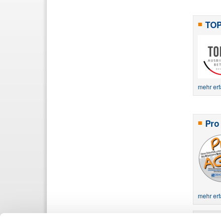
TOP
mehr er
Pro
mehr er
Reis