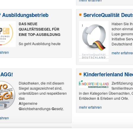
 Ausbildungsbetrieb
ServiceQualität Deut
DAS NEUE
Haben Sie Ih
schon einmal
QUALITÄTSSIEGEL FÜR
Lupe genom
EINE TOP-AUSBILDUNG
Initiative Ser
So geht Ausbildung heute
Deutschland h
fahren
mehr erfahre
 AGG!
Kinderferienland Ni
Diskotheken, die mit diesem
Zertifizierung
Siegel ausgezeichnet sind,
familienfreu
unterstützen und respektieren
in den Kategorien Übernachten, 
das
Entdecken & Erleben und Orte.
A
llgemeine
mehr erfahren
G
leichbehandlungs-
G
esetz.
fahren
en für alle – in