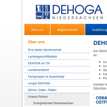
Über uns
Mitglied werden
Ausbildung
DEHO
Über uns
Eine starke Gemeinschaft
Der DEHOG
an:
Landesgeschäftsstelle
Uns
DEHOGA vor Ort
Unt
Landesvorstand
Ob
In
Fachgruppen & Ausschüsse
Pr
Junger DEHOGA
Darüber h
DEHOGA w
Zahlen, Daten, Fakten
Unsere Partner
OSNA
OSTF
Energieberater Niedersachsen