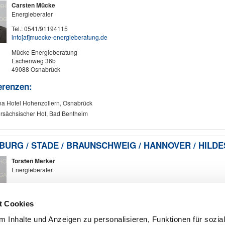
Carsten Mücke
Energieberater
Tel.: 0541/91194115
info​[at]​muecke-energieberatung.de
Mücke Energieberatung
Eschenweg 36b
49088 Osnabrück
erenzen:
a Hotel Hohenzollern, Osnabrück
rsächsischer Hof, Bad Bentheim
BURG / STADE / BRAUNSCHWEIG / HANNOVER / HILD
Torsten Merker
Energieberater
Mobil: 0157/76131998
t.merker​[at]​bluecontec.com
t Cookies
Gärtnerweg 9
 Inhalte und Anzeigen zu personalisieren, Funktionen für sozia
29535 Uelzen