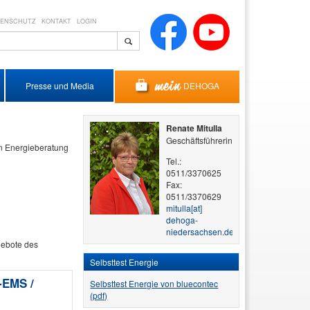
TENSCHUTZ
KONTAKT
LOGIN
DEHOGA
Presse und Media
Renate Mitulla
Geschäftsführerin
en Energieberatung
Tel.:
0511/3370625
Fax:
0511/3370629
mitulla​[at]​
dehoga-
niedersachsen.de
gebote des
Selbsttest Energie
EMS /
Selbsttest Energie von bluecontec
(pdf)