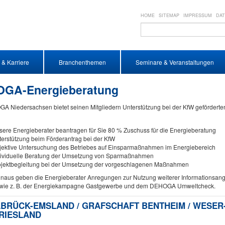
HOME
SITEMAP
IMPRESSUM
DA
 & Karriere
Branchenthemen
Seminare & Veranstaltungen
GA-Energieberatung
A Niedersachsen bietet seinen Mitgliedern Unterstützung bei der KfW gefördert
ere Energieberater beantragen für Sie 80 % Zuschuss für die Energieberatung
erstützung beim Förderantrag bei der KfW
jektive Untersuchung des Betriebes auf Einsparmaßnahmen im Energiebereich
dividuelle Beratung der Umsetzung von Sparmaßnahmen
ojektbegleitung bei der Umsetzung der vorgeschlagenen Maßnahmen
inaus geben die Energieberater Anregungen zur Nutzung weiterer Informationsan
ie z. B. der Energiekampagne Gastgewerbe und dem DEHOGA Umweltcheck.
BRÜCK-EMSLAND / GRAFSCHAFT BENTHEIM / WESER-
RIESLAND