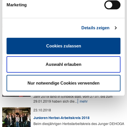
Niedersachsen fand in diesem Jahr Ende September im
Marketing
Residenzhotel Zum Zollhaus in Rastede...
mehr
14.11.2021
Herbst-Arbeitskreis 2021 in Rotenburg-Mulmshorn
Aufgrund der Möglichkeit, sich mal wieder in Präsenz zu
Details zeigen
sehen, haben viele Junioren die Chance genutzt, zum
traditionellen Herbstarbeitskreis...
mehr
Cookies zulassen
01.11.2020
Herbst-Arbeitskreis 2020 in Soltau
Der Arbeitskreis des Jungen DEHOGA Niedersachsen fand
in diesem Jahr unter Einhaltung sämtlicher Corona-Regeln
Auswahl erlauben
im Heide Park in Soltau statt,...
mehr
29.01.2019
Nur notwendige Cookies verwenden
Frühjahrstreffen 2019 in Einbeck
Das erste Treffen des Jungen Dehoga Niedersachsen im
Jahr 2019 fand in Einbeck statt. Vom 27.01. bis zum
29.01.2019 haben sich die...
mehr
23.10.2018
Junioren Herbst-Arbeitskreis 2018
Beim diesjährigen Herbstarbeitskreis des Junger DEHOGA