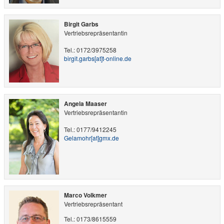
Birgit Garbs
Vertriebsrepräsentantin
Tel.: 0172/3975258
birgit.garbs​[at]​t-online.de
Angela Maaser
Vertriebsrepräsentantin
Tel.: 0177/9412245
Gelamohr​[at]​gmx.de
Marco Volkmer
Vertriebsrepräsentant
Tel.: 0173/8615559