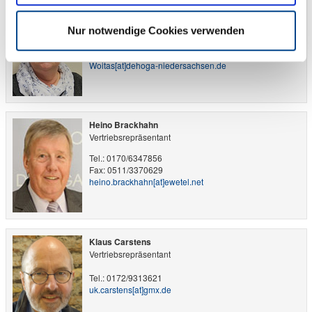
Heike Woitas
Mitgliedervertrieb
Nur notwendige Cookies verwenden
Tel.: 0173/5283977
Fax: 0511/3370629
Woitas​[at]​dehoga-niedersachsen.de
Heino Brackhahn
Vertriebsrepräsentant
Tel.: 0170/6347856
Fax: 0511/3370629
heino.brackhahn​[at]​ewetel.net
Klaus Carstens
Vertriebsrepräsentant
Tel.: 0172/9313621
uk.carstens​[at]​gmx.de