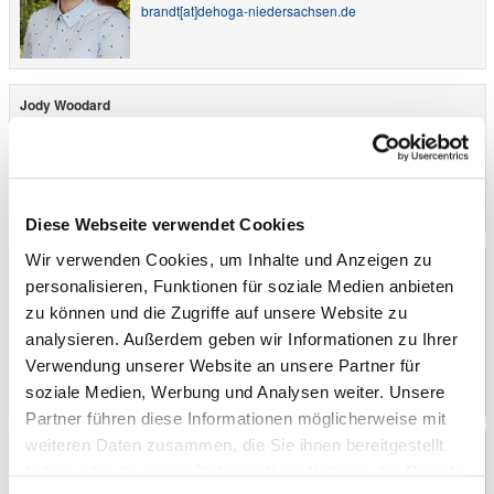
brandt​[at]​dehoga-niedersachsen.de
Jody Woodard
Mitgliederservice
Tel.: 0511/3370617
Fax: 0511/3370613
woodard​[at]​dehoga-niedersachsen.de
Diese Webseite verwendet Cookies
Wir verwenden Cookies, um Inhalte und Anzeigen zu
Sarah Blümel
personalisieren, Funktionen für soziale Medien anbieten
Berufliche Bildung
zu können und die Zugriffe auf unsere Website zu
Tel.: 0511/3370633
Fax: 0511/3370613
analysieren. Außerdem geben wir Informationen zu Ihrer
bluemel​[at]​dehoga-niedersachsen.de
Verwendung unserer Website an unsere Partner für
soziale Medien, Werbung und Analysen weiter. Unsere
Partner führen diese Informationen möglicherweise mit
weiteren Daten zusammen, die Sie ihnen bereitgestellt
Gülhan Gabriel
Marketing Managerin
haben oder die sie im Rahmen Ihrer Nutzung der Dienste