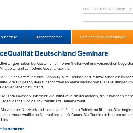
HOME
SITEMAP
IMPRESSUM
DA
 & Karriere
Branchenthemen
Seminare & Veranstaltungen
iceQualität Deutschland Seminare
stleistungen haben bei Gästen einen hohen Stellenwert und versprechen begeiste
 Mitarbeiter und zufriedene Geschäftspartner.
re 2001 gestartete Initiative ServiceQualität Deutschland ist inzwischen ein bunde
elltes, dreistufiges System zur schrittweisen Verbesserung von Dienstleistungen 
xisorientierter Instrumente.
 Niedersachsen unterstützt die Initiative in Niedersachsen, die inzwischen mehr
sgebildet hat und ca. 250 zertifizierte Betriebe zählt.
n Sie von dem Netzwerk und lassen auch Sie Ihren Betrieb zertifizieren. Dies beginn
 eines verantwortlichen Mitarbeiters zum Q-Coach. Die Termine in Niedersachsen 
 Link.
minarterminen