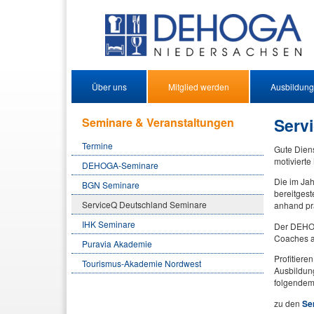
Über uns
Mitglied werden
Ausbildung
Serv
Seminare & Veranstaltungen
Termine
Gute Dien
motivierte
DEHOGA-Seminare
Die im Jah
BGN Seminare
bereitgest
ServiceQ Deutschland Seminare
anhand pra
IHK Seminare
Der DEHOGA
Coaches au
Puravia Akademie
Profitiere
Tourismus-Akademie Nordwest
Ausbildung
folgendem
zu den
Se