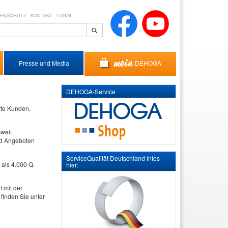
TENSCHUTZ
KONTAKT
LOGIN
DEHOGA
Presse und Media
DEHOGA-Service
rte Kunden,
sweit
und Angeboten
ServiceQualität Deutschland Infos
 als 4.000 Q-
hier:
t mit der
finden Sie unter