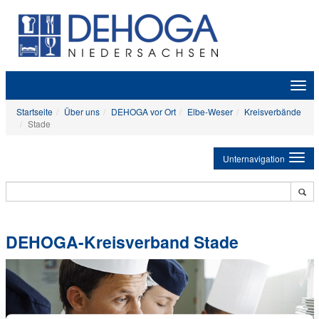
Zeige
Navig
Startseite
Über uns
DEHOGA vor Ort
Elbe-Weser
Kreisverbände
Stade
Unternavigation
DEHOGA-Kreisverband Stade