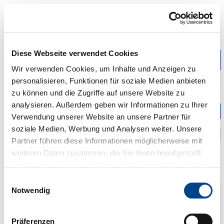
Diese Webseite verwendet Cookies
Zeige
Navig
Wir verwenden Cookies, um Inhalte und Anzeigen zu
Startseite
Über uns
DEHOGA vor Ort
Ostfriesland
Kreisverbände
personalisieren, Funktionen für soziale Medien anbieten
Langeoog
zu können und die Zugriffe auf unsere Website zu
analysieren. Außerdem geben wir Informationen zu Ihrer
Unternavigation
Verwendung unserer Website an unsere Partner für
soziale Medien, Werbung und Analysen weiter. Unsere
Partner führen diese Informationen möglicherweise mit
weiteren Daten zusammen, die Sie ihnen bereitgestellt
haben oder die sie im Rahmen Ihrer Nutzung der Dienste
DEHOGA-Inselverband Langeoog
gesammelt haben. Sie geben Einwilligung zu unseren
Einwilligungsauswahl
Cookies, wenn Sie unsere Webseite weiterhin nutzen.
Notwendig
Ralf Deeling
1. Vorsitzender
Tel.: 04972/912071
Präferenzen
Fax: 04972/912059