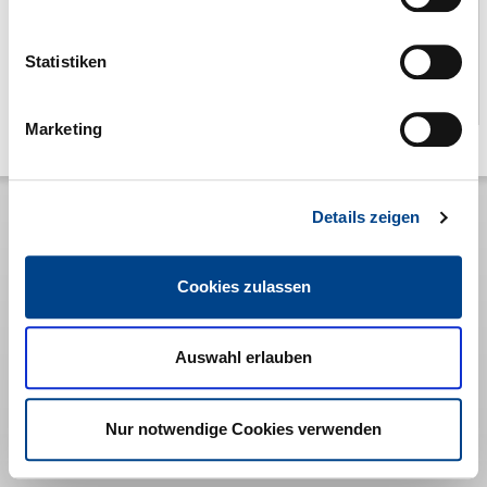
intdoerp​[at]​nexgo.de
Restaurant In´t Doerp
Statistiken
Barkhausenstr. 4
26465 Langeoog
Marketing
Details zeigen
Cookies zulassen
Auswahl erlauben
Nur notwendige Cookies verwenden