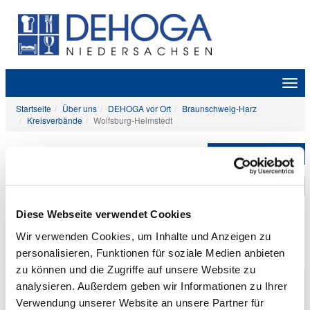
Zeige
Navig
Startseite
Über uns
DEHOGA vor Ort
Braunschweig-Harz
Kreisverbände
Wolfsburg-Helmstedt
Unternavigation
Diese Webseite verwendet Cookies
DEHOGA-Kreisverband Region
Wir verwenden Cookies, um Inhalte und Anzeigen zu
Wolfsburg-Helmstedt
personalisieren, Funktionen für soziale Medien anbieten
zu können und die Zugriffe auf unsere Website zu
Heiko Sturm
analysieren. Außerdem geben wir Informationen zu Ihrer
1. Vorsitzender
Verwendung unserer Website an unsere Partner für