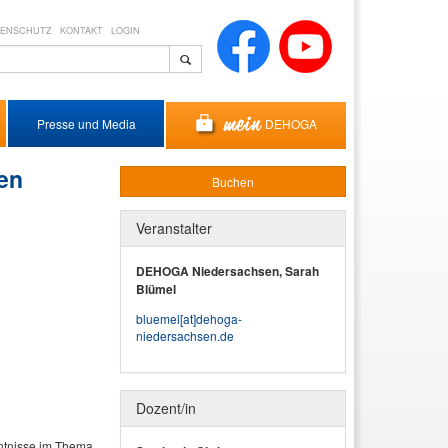
TENSCHUTZ
KONTAKT
LOGIN
DEHOGA
Presse und Media
en
Buchen
Veranstalter
DEHOGA Niedersachsen, Sarah
Blümel
bluemel​[at]​dehoga-
niedersachsen.de
Dozent/in
nntnisse im Thema