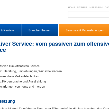
HOME
SITEMAP
IMPRESSUM
DA
 & Karriere
Branchenthemen
Seminare & Veranstaltungen
tiver Service: vom passiven zum offensiv
ice
siven zum offensiven Service
ein: Beratung, Empfehlungen, Wünsche wecken
umsetzbare Verkaufstechniken
, Körpersprache und Ausstrahlung
rwartungen von heute und morgen
setzung
inar ist ideal für erfahrene Fach- oder Führungskräfte, die ihre bestehen den Ke