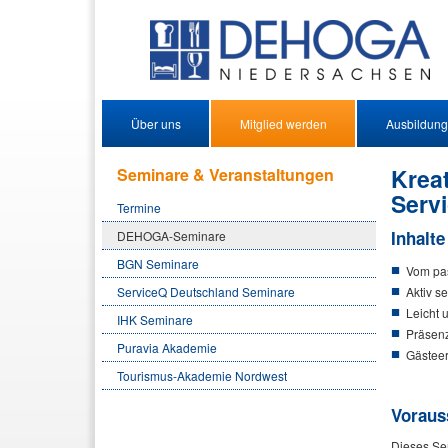
Über uns
Mitglied werden
Ausbildung
Krea
Seminare & Veranstaltungen
Serv
Termine
Inhalte
DEHOGA-Seminare
BGN Seminare
Vom pas
ServiceQ Deutschland Seminare
Aktiv s
Leicht 
IHK Seminare
Präsenz
Puravia Akademie
Gästee
Tourismus-Akademie Nordwest
Voraus
Dieses Sem