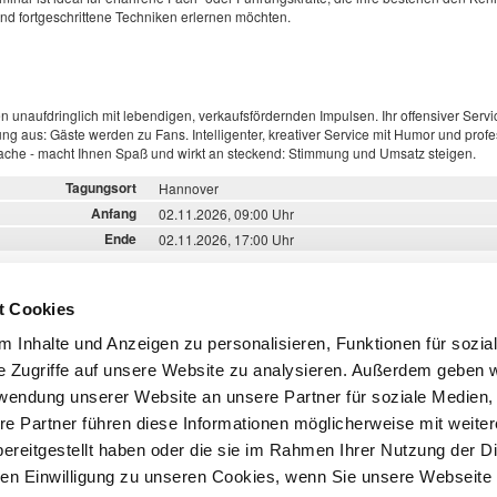
und fortgeschrittene Techniken erlernen möchten.
n unaufdringlich mit lebendigen, verkaufsfördernden Impulsen. Ihr offensiver Servic
ng aus: Gäste werden zu Fans. Intelligenter, kreativer Service mit Humor und profe
ache - macht Ihnen Spaß und wirkt an steckend: Stimmung und Umsatz steigen.
Tagungsort
Hannover
Anfang
02.11.2026,
09:00 Uhr
Ende
02.11.2026,
17:00 Uhr
t Cookies
itglieder:
277,31 Euro netto zzgl. 19% MwSt
 Inhalte und Anzeigen zu personalisieren, Funktionen für sozia
ied:
462,18 Euro netto zzgl. 19% MwSt
e Zugriffe auf unsere Website zu analysieren. Außerdem geben w
Zurück
rwendung unserer Website an unsere Partner für soziale Medien
re Partner führen diese Informationen möglicherweise mit weite
ereitgestellt haben oder die sie im Rahmen Ihrer Nutzung der D
n Einwilligung zu unseren Cookies, wenn Sie unsere Webseite 