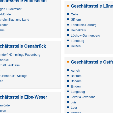
chäftsstelle Hildesheim
Geschäftsstelle Lün
ngen-Duderstadt
.-Münden
Celle
sheim Stadt und Land
Gifhorn
minden
Landkreis Harburg
eim
Heidekreis
Lüchow-Dannenberg
Lüneburg
chäftsstelle Osnabrück
Uelzen
ndorf-Hümmling / Papenburg
nbrück
Geschäftsstelle Ostf
chaft Bentheim
n
Aurich
-Osnabrück-Wittlage
Baltrum
en
Borkum
Emden
Langeoog
chäftsstelle Elbe-Weser
Jever & Jeverland
Juist
ervörde
Leer
aven
Norden