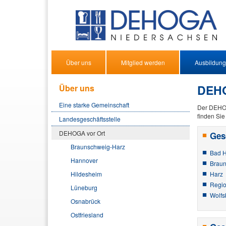
Über uns
Mitglied werden
Ausbildung
DEHO
Über uns
Eine starke Gemeinschaft
Der DEHOG
finden Sie 
Landesgeschäftsstelle
DEHOGA vor Ort
Ges
Braunschweig-Harz
Bad H
Hannover
Braun
Hildesheim
Harz
Regio
Lüneburg
Wolfs
Osnabrück
Ostfriesland