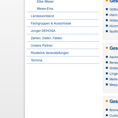
Ges
Elbe-Weser
Weser-Ems
Götti
Hann
Landesvorstand
Hilde
Fachgruppen & Ausschüsse
Holz
Junger DEHOGA
North
Zahlen, Daten, Fakten
Unsere Partner
Ges
Rückblick Veranstaltungen
Asche
Termine
Berse
Grafs
Linge
Melle
Mepp
Ges
Brem
Cuxh