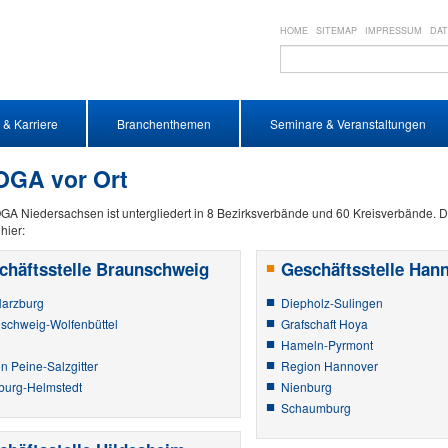
HOME
SITEMAP
IMPRESSUM
DA
 & Karriere
Branchenthemen
Seminare & Veranstaltungen
GA vor Ort
A Niedersachsen ist untergliedert in 8 Bezirksverbände und 60 Kreisverbände. D
hier:
chäftsstelle Braunschweig
Geschäftsstelle Han
arzburg
Diepholz-Sulingen
schweig-Wolfenbüttel
Grafschaft Hoya
Hameln-Pyrmont
n Peine-Salzgitter
Region Hannover
burg-Helmstedt
Nienburg
Schaumburg