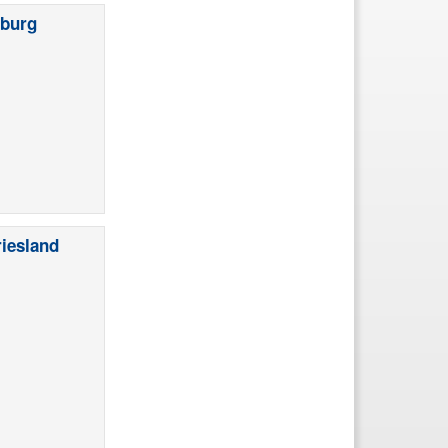
eburg
riesland