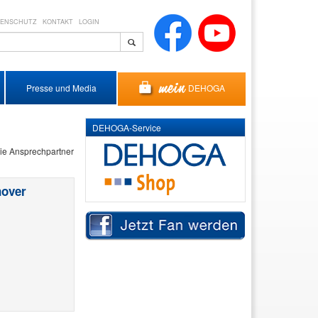
TENSCHUTZ
KONTAKT
LOGIN
DEHOGA
Presse und Media
DEHOGA-Service
ie Ansprechpartner
nover