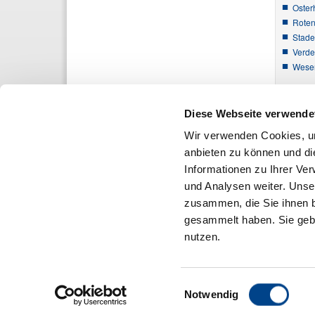
Oster
Roten
Stade
Verd
Wese
Diese Webseite verwende
Wir verwenden Cookies, um
anbieten zu können und di
Informationen zu Ihrer Ve
und Analysen weiter. Unse
zusammen, die Sie ihnen b
gesammelt haben. Sie gebe
nutzen.
Einwilligungsauswahl
Notwendig