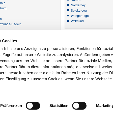
holz
Norderney
burg
Spiekeroog
Wangerooge
en
Wittmund
rmünde-Hadeln
Geschäftsstelle Wes
t Cookies
Ammerland
 Inhalte und Anzeigen zu personalisieren, Funktionen für sozia
Cloppenburg
e Zugriffe auf unsere Website zu analysieren. Außerdem geben w
Delmenhorst
rwendung unserer Website an unsere Partner für soziale Medien
Friesland
Oldenburg (Land)
re Partner führen diese Informationen möglicherweise mit weite
Oldenburg (Stadt)
ereitgestellt haben oder die sie im Rahmen Ihrer Nutzung der D
Vechta
n Einwilligung zu unseren Cookies, wenn Sie unsere Webseite 
Wesermarsch
Wilhelmshaven
Präferenzen
Statistiken
Marketin