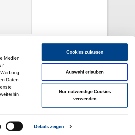
er-Ems
Cookies zulassen
le Medien
ir
Auswahl erlauben
, Werbung
ren Daten
ienste
Nur notwendige Cookies
weiterhin
verwenden
Drucken
g
Details zeigen