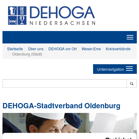
Zeige
Navig
Startseite
Über uns
DEHOGA vor Ort
Weser-Ems
Kreisverbände
Oldenburg (Stadt)
Unternavigation
DEHOGA-Stadtverband Oldenburg