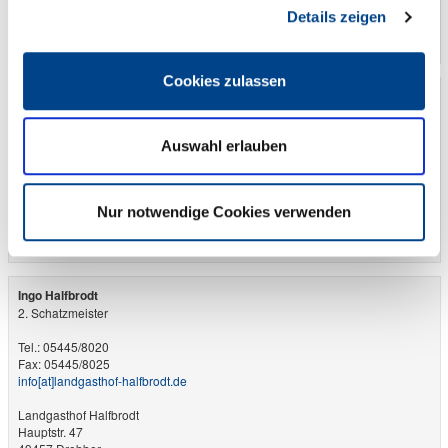
Hotel Wiedemann
Details zeigen
Hauptstr. 60
49419 Wagenfeld
Cookies zulassen
Carsten Bosse
1. Schatzmeister
Auswahl erlauben
Tel: 04273/396
Fax: 04273/9630156
gasthof-runge​[at]​ewetel.net
Gasthof Runge
Nur notwendige Cookies verwenden
Im Flecken 20
27245 Barenburg
Ingo Halfbrodt
2. Schatzmeister
Tel.: 05445/8020
Fax: 05445/8025
info​[at]​landgasthof-halfbrodt.de
Landgasthof Halfbrodt
Hauptstr. 47