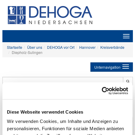
Zeige
Navig
Startseite
Über uns
DEHOGA vor Ort
Hannover
Kreisverbände
Diepholz-Sulingen
Unternavigation
DEHOGA-Kreisverband Diepholz-
Sulingen
Diese Webseite verwendet Cookies
Wir verwenden Cookies, um Inhalte und Anzeigen zu
Wilhelm Nordloh
1. Vorsitzender
personalisieren, Funktionen für soziale Medien anbieten