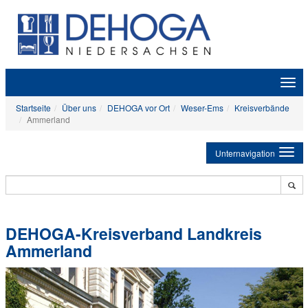
Zeige
Navig
Startseite
Über uns
DEHOGA vor Ort
Weser-Ems
Kreisverbände
Ammerland
Unternavigation
DEHOGA-Kreisverband Landkreis
Ammerland