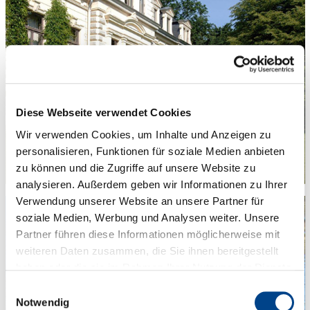
Diese Webseite verwendet Cookies
Wir verwenden Cookies, um Inhalte und Anzeigen zu
personalisieren, Funktionen für soziale Medien anbieten
zu können und die Zugriffe auf unsere Website zu
analysieren. Außerdem geben wir Informationen zu Ihrer
Verwendung unserer Website an unsere Partner für
soziale Medien, Werbung und Analysen weiter. Unsere
Partner führen diese Informationen möglicherweise mit
weiteren Daten zusammen, die Sie ihnen bereitgestellt
haben oder die sie im Rahmen Ihrer Nutzung der Dienste
gesammelt haben. Sie geben Einwilligung zu unseren
Einwilligungsauswahl
Cookies, wenn Sie unsere Webseite weiterhin nutzen.
Notwendig