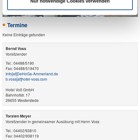
Nur notwendige Cookies verwenden
Termine
Keine Einträge gefunden
Bernd Voss
Vorsitzender
Tel.: 04488/5190
Fax: 04488/519470
Info​[at]​DeHoGa-Ammerland.de
b.voss​[at]​hotel-voss.com
Hotel Voß GmbH
Bahnhofstr. 17
26655 Westerstede
Torsten Meyer
Vorsitzender in gemeinsamer Ausübung mit Herrn Voss
Tel.: 04402/93810
Fax: 04402/938119