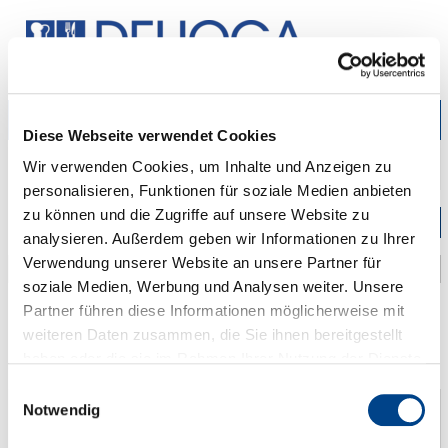
Zeige
Diese Webseite verwendet Cookies
Navig
Startseite
Über uns
DEHOGA vor Ort
Hildesheim
Kreisverbände
Wir verwenden Cookies, um Inhalte und Anzeigen zu
Hildesheim Stadt und Land
personalisieren, Funktionen für soziale Medien anbieten
zu können und die Zugriffe auf unsere Website zu
Unternavigation
analysieren. Außerdem geben wir Informationen zu Ihrer
Verwendung unserer Website an unsere Partner für
soziale Medien, Werbung und Analysen weiter. Unsere
Partner führen diese Informationen möglicherweise mit
DEHOGA-Kreisverband Hildesheim
weiteren Daten zusammen, die Sie ihnen bereitgestellt
Stadt und Land
haben oder die sie im Rahmen Ihrer Nutzung der Dienste
gesammelt haben. Sie geben Einwilligung zu unseren
Einwilligungsauswahl
Cookies, wenn Sie unsere Webseite weiterhin nutzen.
Astrid Stichweh-Lange
Notwendig
1. Vorsitzende