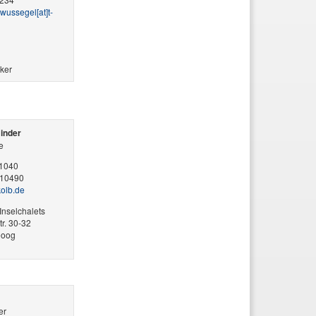
ussegel​[at]​t-
ker
Binder
e
91040
910490
-kolb.de
Inselchalets
r. 30-32
eoog
er