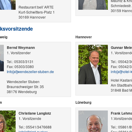
Mauritz & K
Schmiedestr.
Restaurant bell`ARTE
30159 Hanno
Kurt-Schwitters-Platz 1
30169 Hannover
rksvorsitzende
weig
Hannover
Bernd Weymann
Gunnar Meie
1. Vorsitzender
1. Vorsitzend
Tel.: 05303/3131
Tel.: 05042/
Fax: 05303/3380
Fax: 05042/
Info​[at]​wendezeller-stuben.de
info​[at]​hote
Hotel Kastan
Wendezeller Stuben
Am Stadtbah
Braunschweiger Str. 35
31848 Bad M
38176 Wendeburg
im
Lüneburg
Christiane Langlotz
Frank Lehm
1. Vorsitzende
1.Vorsitzende
Tel.: 05541/3476688
Tel.: 05861/
info​[at]​zimt-zucker-
Fax: 05861/