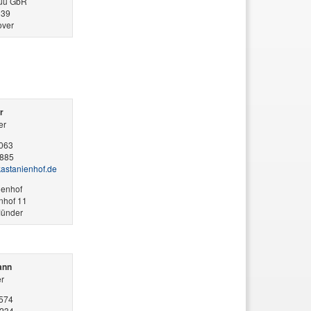
huu GbR
 39
ver
r
er
3063
3885
l-kastanienhof.de
ienhof
nhof 11
ünder
ann
r
8574
2234