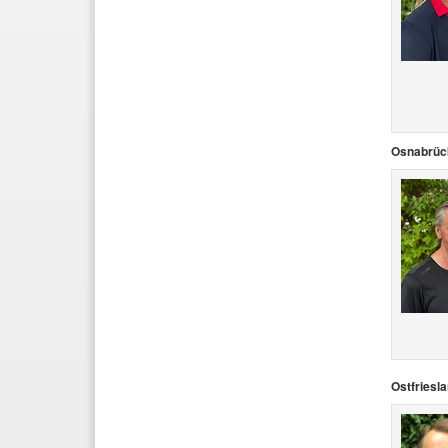
Osnabrüc
Ostfriesl