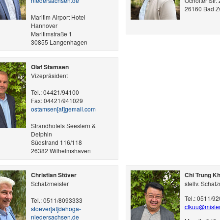
niedersachsen.de
Ocholter Str. 
26160 Bad Z
Maritim Airport Hotel
Hannover
Maritimstraße 1
30855 Langenhagen
Olaf Stamsen
Vizepräsident
Tel.: 04421/94100
Fax: 04421/941029
ostamsen​[at]​gemail.com
Strandhotels Seestern &
Delphin
Südstrand 116/118
26382 Wilhelmshaven
Christian Stöver
Chi Trung K
Schatzmeister
stellv. Schat
Tel.: 0511/9
Tel.: 0511/8093333
ctkuu@miste
stoever​[at]​dehoga-
niedersachsen.de