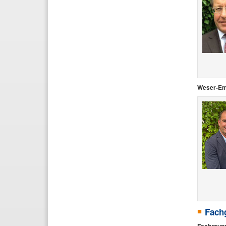
Weser-E
Fach
Fachgrupp