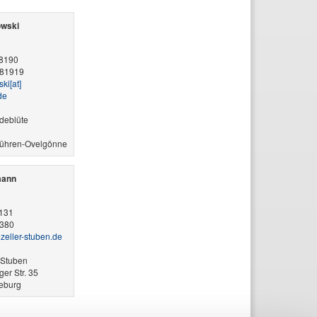
owski
98190
981919
i​[at]​
de
ideblüte
ühren-Ovelgönne
mann
3131
3380
ezeller-stuben.de
 Stuben
er Str. 35
eburg