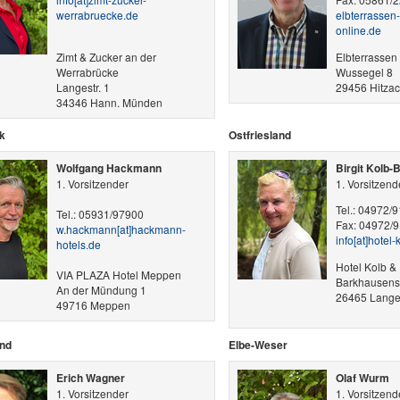
werrabruecke.de
elbterrassen-w
online.de
Zimt & Zucker an der
Elbterrassen
Werrabrücke
Wussegel 8
Langestr. 1
29456 Hitzac
34346 Hann. Münden
k
Ostfriesland
Wolfgang Hackmann
Birgit Kolb-
1. Vorsitzender
1. Vorsitzend
Tel.: 04972/
Tel.: 05931/97900
Fax: 04972/
w.hackmann​[at]​hackmann-
info​[at]​hotel
hotels.de
Hotel Kolb & 
VIA PLAZA Hotel Meppen
Barkhausenst
An der Mündung 1
26465 Lang
49716 Meppen
and
Elbe-Weser
Erich Wagner
Olaf Wurm
1. Vorsitzender
1. Vorsitzend