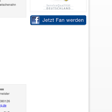
2
wischenahn
huu
zmeister
2080126
rq.de