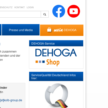
TENSCHUTZ
KONTAKT
LOGIN
DEHOGA
Presse und Media
n
DEHOGA-Service
ich zusammen
tzenden und der
den
ServiceQualität Deutschland Infos
hier:
Binder
tin
[at]​kolb-group.de