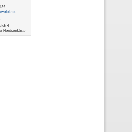
1436
​ewetel.net
r
ich 4
er Nordseeküste