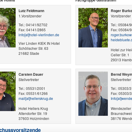
Lutz Feldtmann
Roger Burk
1.Vorsitzender
Vorsitzender
Tel.: 04141/92702
Tel.: 05084/
Fax: 04141/2865
Fax: 05084/
info​[at]​hotel-vierlinden.de
roger.burkowsk
heidebluete.
Vier Linden KIEK IN Hotel
Schölischer Str. 63
Hotel zur He
21682 Stade
Celler Str. 1
29313 Hamb
Carsten Dauer
Bernd Wey
Stellvertreter
Stellvertreter
Tel.: 05531/2001
Tel.: 05303/
Fax: 05531/61266
Fax: 05303/
mail​[at]​hellerskrug.de
Info​[at]​wend
Hotel Hellers Krug
Wendezeller
Altendorfer Str. 19
Braunschweig
37603 Holzminden
38176 Wend
chussvorsitzende