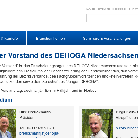
HOME
SITEMAP
IMPRESSUM
DA
 & Karriere
Branchenthemen
Seminare & Veranstaltungen
er Vorstand des DEHOGA Niedersachse
e Vorstand" ist das Entscheidungsorgan des DEHOGA Niedersachsen und setzt s
itgliedern des Präsidiums, der Geschäftsführung des Landesverbandes, den Vorsi
ührung der Bezirksverbände, den Fachgruppenvorsitzenden und -stellvertretern, 
vorsitzenden sowie dem Sprecher des "Jungen DEHOGA".
Vorstand tagt zweimal jährlich im Frühjahr und im Herbst.
idium
Dirk Breuckmann
Birgit Kolb-
Präsident
Vizepräsiden
Tel.: 0511/97375670
b.kolb-binder​
breuckmann​[at]​dehoga-