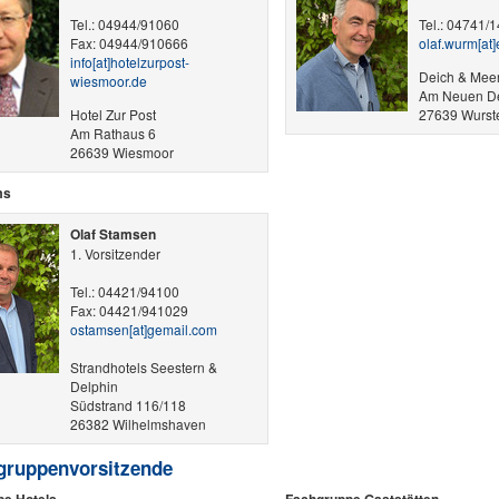
Tel.: 04944/91060
Tel.: 04741/
Fax: 04944/910666
olaf.wurm​[at]
info​[at]​hotelzurpost-
Deich & Mee
wiesmoor.de
Am Neuen De
Hotel Zur Post
27639 Wurst
Am Rathaus 6
26639 Wiesmoor
ms
Olaf Stamsen
1. Vorsitzender
Tel.: 04421/94100
Fax: 04421/941029
ostamsen​[at]​gemail.com
Strandhotels Seestern &
Delphin
Südstrand 116/118
26382 Wilhelmshaven
gruppenvorsitzende
e Hotels
Fachgruppe Gaststätten