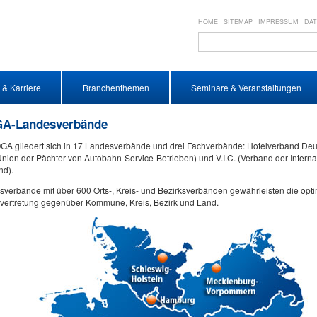
HOME
SITEMAP
IMPRESSUM
DA
 & Karriere
Branchenthemen
Seminare & Veranstaltungen
A-Landesverbände
A gliedert sich in 17 Landesverbände und drei Fachverbände: Hotelverband Deut
ion der Pächter von Autobahn-Service-Betrieben) und V.I.C. (Verband der Internat
nd).
verbände mit über 600 Orts-, Kreis- und Bezirksverbänden gewährleisten die opt
nvertretung gegenüber Kommune, Kreis, Bezirk und Land.