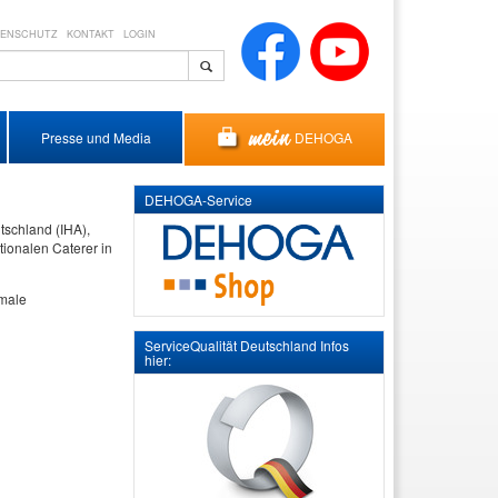
TENSCHUTZ
KONTAKT
LOGIN
DEHOGA
Presse und Media
DEHOGA-Service
schland (IHA),
ionalen Caterer in
imale
ServiceQualität Deutschland Infos
hier: