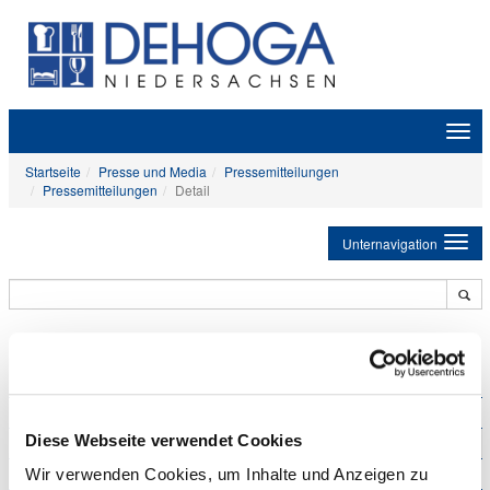
Zeige
Navig
Startseite
Presse und Media
Pressemitteilungen
Pressemitteilungen
Detail
Unternavigation
Presse und Media
Aktuelle Meldungen
Verbandsveranstaltungen
Diese Webseite verwendet Cookies
Pressemitteilungen
Foto-Service
Wir verwenden Cookies, um Inhalte und Anzeigen zu