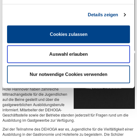
informieren, im Umkehrschluss konnten
Unternehmen Jugendliche für ihre
Branche begeistern. Die Suche nach
Details zeigen
geeigneten Auszubildenden ist eine
zentrale Herausforderung der Wirtschaft
angesichts des sich aus demografischen
Gründen abzeichnenden
Cookies zulassen
Fachkräftemangels. Aus diesem Grund
hat der DEHOGA Region Hannover e.V.
die Chance ergriffen, sich ebenfalls mit
seinen Mitgliedsbetrieben auf der
Auswahl erlauben
Veranstaltung im Neuen Rathaus in
Hannover zu präsentieren. Das
Parkhotel Bilm im Glück, das Restaurant
„Der Gartensaal“, das MARITIM Hotel
Nur notwendige Cookies verwenden
Hannover Airport, die Accor-Gruppe,
Marché International und das Courtyard
Hotel Hannover haben zahlreiche
Mitmachangebote für die Jugendlichen
auf die Beine gestellt und über die
gastgewerblichen Ausbildungsberufe
informiert. Mitarbeiter der DEHOGA-
Geschäftsstelle sowie der Betriebe standen jederzeit für Fragen rund um die
Ausbildung im Gastgewerbe zur Verfügung.
Ziel der Teilnahme des DEHOGA war es, Jugendliche für die Vielfältigkeit einer
Ausbildung in der Gastronomie und Hotellerie zu begeistern. Die Schüler