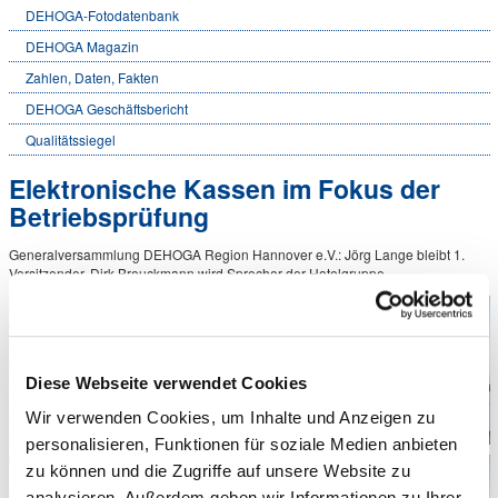
DEHOGA-Fotodatenbank
DEHOGA Magazin
Zahlen, Daten, Fakten
DEHOGA Geschäftsbericht
Qualitätssiegel
Elektronische Kassen im Fokus der
Betriebsprüfung
Generalversammlung DEHOGA Region Hannover e.V.: Jörg Lange bleibt 1.
Vorsitzender, Dirk Breuckmann wird Sprecher der Hotelgruppe
Aufmerksam verfolgten die Teilnehmer
der Generalversammlung des Dehoga
Region Hannover im Courtyard by
Marriot Hotel am Maschsee den
Ausführungen des Leiters der
Diese Webseite verwendet Cookies
Betriebsprüfung der Oberfinanzdirektion
Wir verwenden Cookies, um Inhalte und Anzeigen zu
Niedersachen, Edo Diekmann, zu den
heutigen Anforderungen an eine
personalisieren, Funktionen für soziale Medien anbieten
ordnungsgemäße Kassenführung. Der
zu können und die Zugriffe auf unsere Website zu
Referent kündigte eine Umsetzung der
Verschärfung der Betriebsprüfung durch
analysieren. Außerdem geben wir Informationen zu Ihrer