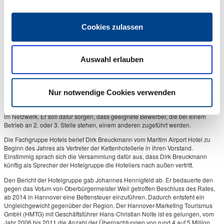
eine Summe von 184.000 € zahlen. Das ist einfach unmöglich. Lange forderte
seine Mitglieder auf, den Branchentreff an jedem 1. Mittwoch des Monats im
Courtyard by Marriott am Maschsee wahrzunehmen.
Cookies zulassen
Über die intensiven Bemühungen der Region Hannover für eine ansprechende
Nachwuchswerbung berichtete Nicole Rösler, Vorsitzender der Fachgruppe
Ausbildung. Dafür betreibt sie eine enge Zusammenarbeit mit der BBS 2 und
Auswahl erlauben
dem hannoverAusbildung e.V. und der IHK. Aktiv beteiligt sich das
Gastgewerbe an der „Langen Nacht der Berufe“ der Landeshauptstadt. Die IHK
veranstaltet für das Gastgewerbe ab September eine Lehrertournee. Neu ist die
Einführung einer Klasse „Fachkraft im Gastgewerbe, Schwerpunkt Koch/in“ in
Nur notwendige Cookies verwenden
der BBS 2. Geschäftsführer Martin Gaedt von der Firma YOUNECT informierte
über die Einrichtung eines „Talentpools“ des Dehoga zur Fachkräftesicherung
im Netzwerk. Er soll dafür sorgen, dass geeignete Bewerber, die bei einem
Betrieb an 2. oder 3. Stelle stehen, einem anderen zugeführt werden.
Die Fachgruppe Hotels berief Dirk Breuckmann vom Maritim Airport Hotel zu
Beginn des Jahres als Vertreter der Kettenhotellerie in ihren Vorstand.
Einstimmig sprach sich die Versammlung dafür aus, dass Dirk Breuckmann
künftig als Sprecher der Hotelgruppe die Hoteliers nach außen vertritt.
Den Bericht der Hotelgruppe gab Johannes Hennigfeld ab. Er bedauerte den
gegen das Votum von Oberbürgermeister Weil getroffen Beschluss des Rates,
ab 2014 in Hannover eine Bettensteuer einzuführen. Dadurch entsteht ein
Ungleichgewicht gegenüber der Region. Der Hannover-Marketing Tourismus
GmbH (HMTG) mit Geschäftsführer Hans-Christian Nolte ist es gelungen, vom
Jahr 2006 bis 2011 die Anzahl der Übernachtungen von rund 4 auf 5 Million