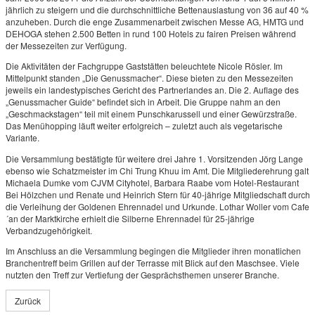
jährlich zu steigern und die durchschnittliche Bettenauslastung von 36 auf 40 %
anzuheben. Durch die enge Zusammenarbeit zwischen Messe AG, HMTG und
DEHOGA stehen 2.500 Betten in rund 100 Hotels zu fairen Preisen während
der Messezeiten zur Verfügung.
Die Aktivitäten der Fachgruppe Gaststätten beleuchtete Nicole Rösler. Im
Mittelpunkt standen „Die Genussmacher“. Diese bieten zu den Messezeiten
jeweils ein landestypisches Gericht des Partnerlandes an. Die 2. Auflage des
„Genussmacher Guide“ befindet sich in Arbeit. Die Gruppe nahm an den
„Geschmackstagen“ teil mit einem Punschkarussell und einer Gewürzstraße.
Das Menühopping läuft weiter erfolgreich – zuletzt auch als vegetarische
Variante.
Die Versammlung bestätigte für weitere drei Jahre 1. Vorsitzenden Jörg Lange
ebenso wie Schatzmeister im Chi Trung Khuu im Amt. Die Mitgliederehrung galt
Michaela Dumke vom CJVM Cityhotel, Barbara Raabe vom Hotel-Restaurant
Bei Hölzchen und Renate und Heinrich Stern für 40-jährige Mitgliedschaft durch
die Verleihung der Goldenen Ehrennadel und Urkunde. Lothar Woller vom Cafe
´an der Marktkirche erhielt die Silberne Ehrennadel für 25-jährige
Verbandzugehörigkeit.
Im Anschluss an die Versammlung begingen die Mitglieder ihren monatlichen
Branchentreff beim Grillen auf der Terrasse mit Blick auf den Maschsee. Viele
nutzten den Treff zur Vertiefung der Gesprächsthemen unserer Branche.
Zurück