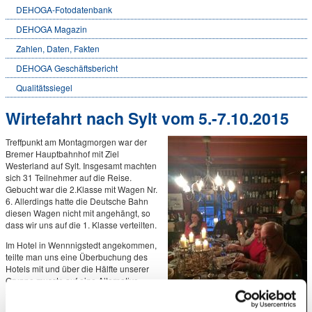
DEHOGA-Fotodatenbank
DEHOGA Magazin
Zahlen, Daten, Fakten
DEHOGA Geschäftsbericht
Qualitätssiegel
Wirtefahrt nach Sylt vom 5.-7.10.2015
Treffpunkt am Montagmorgen war der
Bremer Hauptbahnhof mit Ziel
Westerland auf Sylt. Insgesamt machten
sich 31 Teilnehmer auf die Reise.
Gebucht war die 2.Klasse mit Wagen Nr.
6. Allerdings hatte die Deutsche Bahn
diesen Wagen nicht mit angehängt, so
dass wir uns auf die 1. Klasse verteilten.
Im Hotel in Wennnigstedt angekommen,
teilte man uns eine Überbuchung des
Hotels mit und über die Hälfte unserer
Gruppe musste auf eine Alternative
ausweichen, die sich aber durch große
Suiten als sehr positiv heraus stellte.