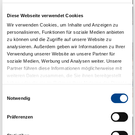
Danach lief alles nach Plan. Besuch der
Sansibar und gemeinsames
Diese Webseite verwendet Cookies
Abendessen im Hotel.
Am Dienstag haben wir vormittags das
Wir verwenden Cookies, um Inhalte und Anzeigen zu
Naturgewalten Museum in List besucht.
personalisieren, Funktionen für soziale Medien anbieten
Nach der Mittagspause ging es nach
zu können und die Zugriffe auf unsere Website zu
Keitum zur Besichtigung des
Heimatmuseums und eines altfriesischen
analysieren. Außerdem geben wir Informationen zu Ihrer
Hauses. Den Abend verbrachten wir im
Verwendung unserer Website an unsere Partner für
Pius in Keitum bei einer Weinprobe mit
Sommelier und Tapas. Zum Abschluss
soziale Medien, Werbung und Analysen weiter. Unsere
des Tages haben wir gemeinsam noch
Partner führen diese Informationen möglicherweise mit
die Hotelbar erstürmt.
weiteren Daten zusammen, die Sie ihnen bereitgestellt
Am Mittwochmittag fuhr der Zug
haben oder die sie im Rahmen Ihrer Nutzung der Dienste
planmäßig wieder Richtung Bremen.
gesammelt haben. Sie geben Einwilligung zu unseren
Einwilligungsauswahl
Zurück
Cookies, wenn Sie unsere Webseite weiterhin nutzen.
Notwendig
Präferenzen