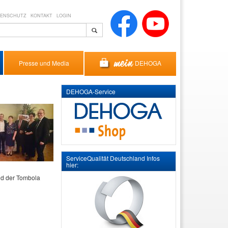
TENSCHUTZ
KONTAKT
LOGIN
DEHOGA
Presse und Media
DEHOGA-Service
ServiceQualität Deutschland Infos
hier:
nd der Tombola