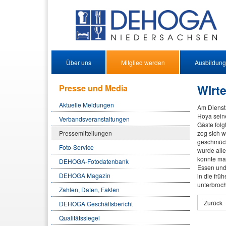
Über uns
Mitglied werden
Ausbildung
Wirte
Presse und Media
Aktuelle Meldungen
Am Diensta
Hoya sein
Verbandsveranstaltungen
Gäste folg
Pressemitteilungen
zog sich w
geschmück
Foto-Service
wurde alle
konnte ma
DEHOGA-Fotodatenbank
Essen und 
DEHOGA Magazin
in die fr
unterbroc
Zahlen, Daten, Fakten
Zurück
DEHOGA Geschäftsbericht
Qualitätssiegel