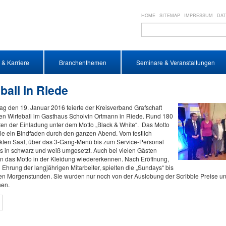
HOME
SITEMAP
IMPRESSUM
DA
 & Karriere
Branchenthemen
Seminare & Veranstaltungen
ball in Riede
g den 19. Januar 2016 feierte der Kreisverband Grafschaft
en Wirteball im Gasthaus Scholvin Ortmann in Riede. Rund 180
ten der Einladung unter dem Motto „Black & White“. Das Motto
ie ein Bindfaden durch den ganzen Abend. Vom festlich
ten Saal, über das 3-Gang-Menü bis zum Service-Personal
s in schwarz und weiß umgesetzt. Auch bei vielen Gästen
n das Motto in der Kleidung wiedererkennen. Nach Eröffnung,
Ehrung der langjährigen Mitarbeiter, spielten die „Sundays“ bis
ühen Morgenstunden. Sie wurden nur noch von der Auslobung der Scribble Preise u
hen.