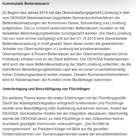
Kommunale Bettensteuern
Zu Beginn des Jahres 2015 hat das Oberverwaltungsgericht Lüneburg in drei
vom DEHOGA Niedersachsen begleiteten Normenkontrollverfahren die
Bettensteuersatzungen der Kommunen Goslar, Schulenberg und Lüneburg
aufgehoben. Die zu Unrecht vereinnahmten Bettensteuern mussten an die
belasteten Beherbergungsbetriebe zurückgezahlt werden. Die Stadt Lüneburg
hat nun noch einmal nachgelegt und auf den 01.10.2015 eine überarbeitete
Bettensteuersatzung in Kraft gesetzt. Nach dieser sollen die gewerblichen
Anbieter von Übernachtungen in Lüneburg bei privatveranlassten
Übernachtungen 4 Prozent Bettensteuer auf den Übernachtungspreis (ohne
Frühstück) erheben und an die Stadt abführen. Der DEHOGA Niedersachsen
wird auch die neue Bettensteuersatzung der Stadt Lüneburg anfechten, da die
betroffenen Beherbergungsbetriebe nach wie vor einen unverhältnismäßig
hohen Erhebungsaufwand leisten müssen. Diesem Normenkontrollverfahren
wird für Niedersachsen die Funktion einer Musterklage zukommen.
Unterbringung und Beschäftigung von Flüchtlingen
Ein weiteres Thema waren die ersten Erfahrungen mit der Flüchtlingspolitik.
Damit die Arbeitsplatzintegration erfolgreich funktionieren und Flüchtlinge
leichter eine Beschäftigung oder Ausbildung aufnehmen können, fordert der
DEHOGA, bürokratische Hürden bei der Integration abzubauen. Gleichzeitig
warnte der DEHOGA davor, zu viele Flüchtlinge in den Ortszentren kleiner,
touristisch geprägter Kommunen unterzubringen. „Der Konflikt ist
vorprogrammiert“, so Präsident Kröger mit Blick auf die gezielten
Fördermaßnahmen von Tourismusgemeinden sowie der einzelbetrieblichen