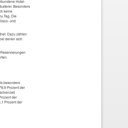
erbundene Hotel-
tcaterer. Besonders
ch keine
zu Tag. Die
Disco- und
fnet. Dazu zählen
bei denen sich
ie Reservierungen
rten.
ls besonders
78,9 Prozent der
ischenzeit
Prozent der
8,1 Prozent der