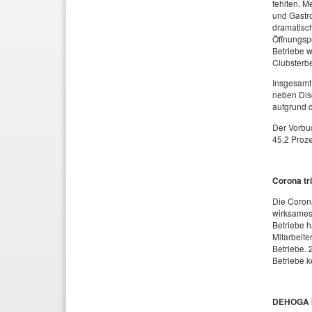
fehlten. M
und Gastro
dramatisch
Öffnungspe
Betriebe w
Clubsterbe
Insgesamt 
neben Disc
aufgrund d
Der Vorbuc
45,2 Proze
Corona tr
Die Coron
wirksames 
Betriebe h
Mitarbeite
Betriebe. 
Betriebe 
DEHOGA be