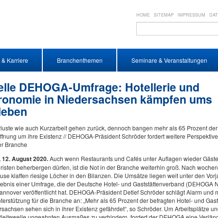
HOME
SITEMAP
IMPRESSUM
DA
 & Karriere
Branchenthemen
Seminare & Veranstaltungen
elle DEHOGA-Umfrage: Hotellerie und
ronomie in Niedersachsen kämpfen ums
leben
uste wie auch Kurzarbeit gehen zurück, dennoch bangen mehr als 65 Prozent der B
fnung um ihre Existenz // DEHOGA-Präsident Schröder fordert weitere Perspektive
er Branche
 12. August 2020.
Auch wenn Restaurants und Cafés unter Auflagen wieder Gäste
risten beherbergen dürfen, ist die Not in der Branche weiterhin groß. Nach woche
e klaffen riesige Löcher in den Bilanzen. Die Umsätze liegen weit unter den Vor
rgebnis einer Umfrage, die der Deutsche Hotel- und Gaststättenverband (DEHOGA 
annover veröffentlicht hat. DEHOGA-Präsident Detlef Schröder schlägt Alarm und
terstützung für die Branche an: „Mehr als 65 Prozent der befragten Hotel- und Ga
sachsen sehen sich in ihrer Existenz gefährdet“, so Schröder. Um Arbeitsplätze un
Pleitewelle ungeahnten Ausmaßes zu verhindern, fordert der DEHOGA eine Verlän