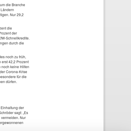
 um die Branche
d Ländern
tigen. Nur 29,2
zent die
Prozent der
W-Schnellkredite.
ungen durch die
ndes noch zu früh,
 erst 42,2 Prozent
 noch keine Hilfen
 der Corona-Krise
esondere für die
nen dürfen.
 Einhaltung der
chröder sagt: „Es
zu vermeiden. Nur
edergewonnenen