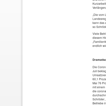
Kurzarbeit
Verlänger
„Die vom L
Landesregi
kann das a
so Schröde
Viele Bet
diesem Hin
„Familienf
endlich wi
Dramatis
Die Corona
Juli bekla
Umsatzver
60,1 Proze
Mai 76 Pro
mit einem 
die corona
durchschni
Schröder. 
Betriebe i