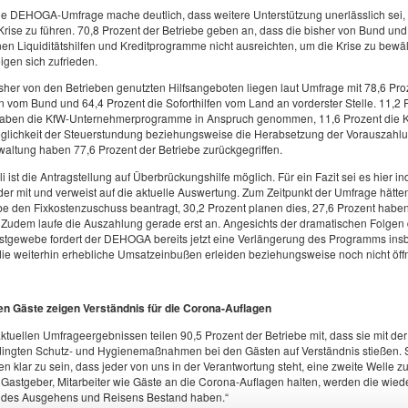
lle DEHOGA-Umfrage mache deutlich, dass weitere Unterstützung unerlässlich sei,
Krise zu führen. 70,8 Prozent der Betriebe geben an, dass die bisher von Bund un
n Liquiditätshilfen und Kreditprogramme nicht ausreichten, um die Krise zu bewäl
igen sich zufrieden.
sher von den Betrieben genutzten Hilfsangeboten liegen laut Umfrage mit 78,6 Pro
en vom Bund und 64,4 Prozent die Soforthilfen vom Land an vorderster Stelle. 11,2 
haben die KfW-Unternehmerprogramme in Anspruch genommen, 11,6 Prozent die Kf
öglichkeit der Steuerstundung beziehungsweise die Herabsetzung der Vorauszahl
altung haben 77,6 Prozent der Betriebe zurückgegriffen.
uli ist die Antragstellung auf Überbrückungshilfe möglich. Für ein Fazit sei es hier i
öder mit und verweist auf die aktuelle Auswertung. Zum Zeitpunkt der Umfrage hätten
be den Fixkostenzuschuss beantragt, 30,2 Prozent planen dies, 27,6 Prozent haben
 Zudem laufe die Auszahlung gerade erst an. Angesichts der dramatischen Folgen
astgewebe fordert der DEHOGA bereits jetzt eine Verlängerung des Programms insb
die weiterhin erhebliche Umsatzeinbußen erleiden beziehungsweise noch nicht öff
en Gäste zeigen Verständnis für die Corona-Auflagen
ktuellen Umfrageergebnissen teilen 90,5 Prozent der Betriebe mit, dass sie mit der
ingten Schutz- und Hygienemaßnahmen bei den Gästen auf Verständnis stießen. S
len klar zu sein, dass jeder von uns in der Verantwortung steht, eine zweite Welle 
 Gastgeber, Mitarbeiter wie Gäste an die Corona-Auflagen halten, werden die wi
n des Ausgehens und Reisens Bestand haben.“