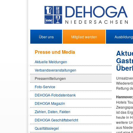
Über uns
Mitglied werden
Ausbildung
Aktu
Presse und Media
Gast
Aktuelle Meldungen
Über
Verbandsveranstaltungen
Umsatzverl
Pressemitteilungen
Wiedereröf
Foto-Service
Rettung d
DEHOGA-Fotodatenbank
Hannover,
Hotels Tou
DEHOGA Magazin
Zwangspaus
Zahlen, Daten, Fakten
ist das E
heute in H
DEHOGA Geschäftsbericht
weitere Un
aus Nieder
Qualitätssiegel
und eine 