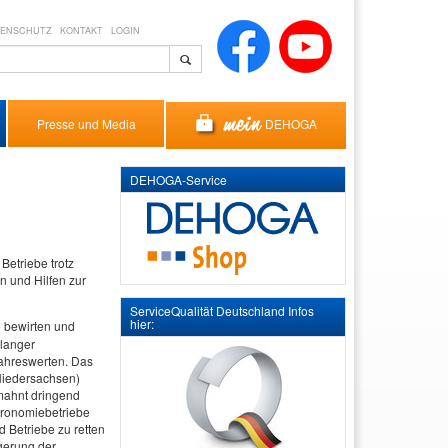
TENSCHUTZ
KONTAKT
LOGIN
DEHOGA
Presse und Media
DEHOGA-Service
etriebe trotz
n und Hilfen zur
ServiceQualität Deutschland Infos
hier:
 bewirten und
nlanger
jahreswerten. Das
Niedersachsen)
 mahnt dringend
stronomiebetriebe
d Betriebe zu retten
gerung der