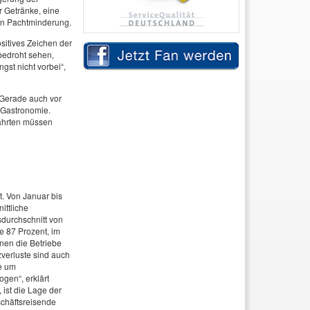
r Getränke, eine
en Pachtminderung.
sitives Zeichen der
 bedroht sehen,
gst nicht vorbei“,
 Gerade auch vor
r Gastronomie.
fahrten müssen
. Von Januar bis
ittliche
durchschnitt von
e 87 Prozent, im
nen die Betriebe
verluste sind auch
be um
ogen“, erklärt
ist die Lage der
schäftsreisende