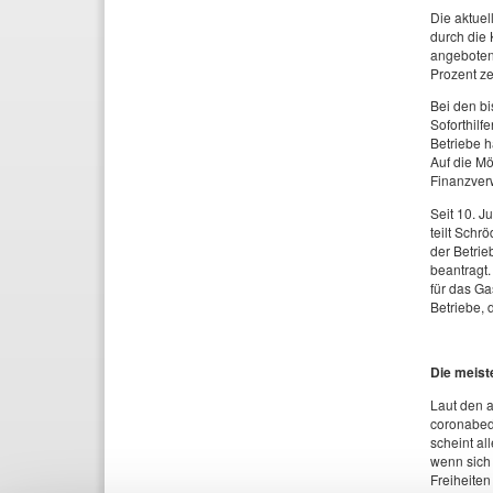
Die aktue
durch die 
angebotene
Prozent ze
Bei den bi
Soforthilf
Betriebe 
Auf die M
Finanzverw
Seit 10. J
teilt Schr
der Betrie
beantragt.
für das G
Betriebe, 
Die meist
Laut den a
coronabed
scheint al
wenn sich
Freiheite