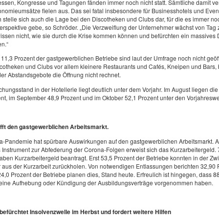
essen, Kongresse und Tagungen fänden immer noch nicht statt. Sämtliche damit v
nomieumsätze fielen aus. Das sei fatal insbesondere für Businesshotels und Even
 stelle sich auch die Lage bei den Discotheken und Clubs dar, für die es immer no
rspektive gebe, so Schröder. „Die Verzweiflung der Unternehmer wächst von Tag 
issen nicht, wie sie durch die Krise kommen können und befürchten ein massives 
n.“
11,3 Prozent der gastgewerblichen Betriebe sind laut der Umfrage noch nicht geöf
otheken und Clubs vor allem kleinere Restaurants und Cafés, Kneipen und Bars, 
er Abstandsgebote die Öffnung nicht rechnet.
hungsstand in der Hotellerie liegt deutlich unter dem Vorjahr. Im August liegen d
nt, im September 48,9 Prozent und im Oktober 52,1 Prozent unter den Vorjahreswe
ifft den gastgewerblichen Arbeitsmarkt.
a-Pandemie hat spürbare Auswirkungen auf den gastgewerblichen Arbeitsmarkt. A
Instrument zur Abfederung der Corona-Folgen erweist sich das Kurzarbeitergeld. 
aben Kurzarbeitergeld beantragt. Erst 53,5 Prozent der Betriebe konnten in der Zw
r aus der Kurzarbeit zurückholen. Von notwendigen Entlassungen berichten 32,90 
24,0 Prozent der Betriebe planen dies, Stand heute. Erfreulich ist hingegen, dass 8
keine Aufhebung oder Kündigung der Ausbildungsverträge vorgenommen haben.
fürchtet Insolvenzwelle im Herbst und fordert weitere Hilfen