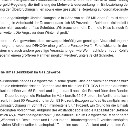
ergeld-Regelung, die Entfristung der Mehrwertsteuersenkung mit Einbeziehung de
ung der Überbrückungshilfen sowie eine gesetzliche Regelung zur coronabedingt
and angekündigte Überbrückungshilfe in Höhe von ca. 25 Millionen Euro ist ein po
erung. In Anbetracht der Tatsache, dass sich 65 Prozent der Betriebe existenziell
ber nicht ausreichen“, so Schröder. „Wir brauchen mehr. Denn die Krise ist noch län
r weiter. „Die Angst vor dem Winter ist groß.“
riebe des Gastgewerbes leben schwerpunktmäßig von geselligen Veranstaltungen.
tergrund fordert der DEHOGA eine greifbare Perspektive für Feierlichkeiten in de
eiern wie auch andere gesellige Veranstaltungen wie Weihnachtsfeiern oder Kohl
eder in einem größeren Rahmen möglich werden“, unterstreicht Schröder.
che Umsatzeinbußen im Gastgewerbe
-Pandemie hat das Gastgewerbe in seine größte Krise der Nachkriegszeit gestürzt
gen die niedersächsischen Betriebe laut der aktuellen DEHOGA-Umfrage durchschn
luste in Höhe von 65 Prozent und liegen damit noch fünf Prozent über dem Bundes
nt. Dabei betrugen die Einbußen im März bereits 62,9 Prozent, im April dramatisch
zent, im Juni 60 Prozent und im Juli 53 Prozent. Bezogen auf das Gesamtjahr rech
Umsatzrückgang im Schnitt von mindestens 57,7 Prozent. Ein Grund für die Umsatz
bedingten Vorschriften. Aufgrund der Abstandsgebote ist die Kapazität der Betrie
ttlich 45,4 Prozent eingeschränkt. „Das aktuelle Bild im Gastgewerbe ist sehr heter
„Während die Restaurants und Hotels in den Urlaubsregionen Zuversicht schöpfen, 
n vielen Städten weiter katastrophal.“ Touristen aus dem Ausland und vor allem Ge